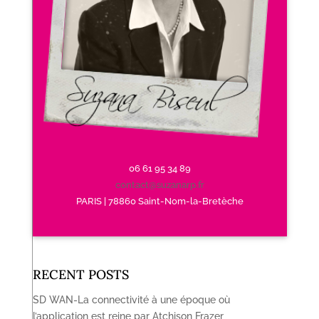
06 61 95 34 89
contact@suzanarp.fr
PARIS | 78860 Saint-Nom-la-Bretèche
RECENT POSTS
SD WAN-La connectivité à une époque où
l’application est reine par Atchison Frazer