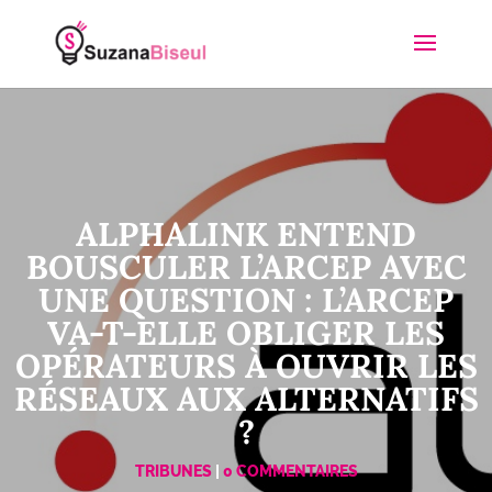
ALPHALINK ENTEND
BOUSCULER L’ARCEP AVEC
UNE QUESTION : L’ARCEP
VA-T-ELLE OBLIGER LES
OPÉRATEURS À OUVRIR LES
RÉSEAUX AUX ALTERNATIFS
?
TRIBUNES
|
0 COMMENTAIRES