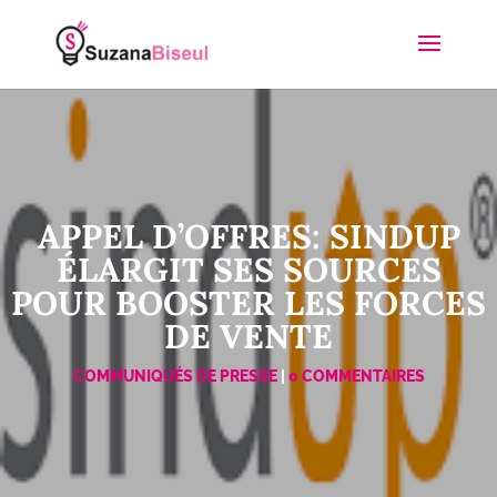
APPEL D’OFFRES: SINDUP
ÉLARGIT SES SOURCES
POUR BOOSTER LES FORCES
DE VENTE
COMMUNIQUÉS DE PRESSE
|
0 COMMENTAIRES