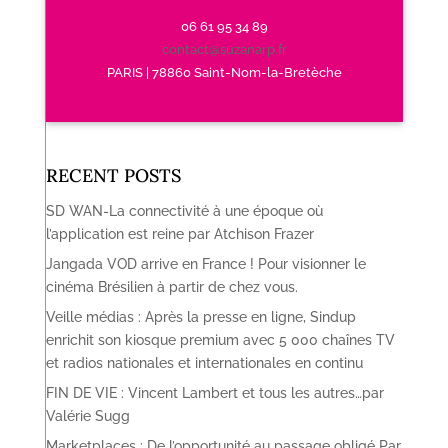
06 61 95 34 89
contact@suzanarp.fr
PARIS | 78860 Saint-Nom-la-Bretèche
RECENT POSTS
SD WAN-La connectivité à une époque où
l’application est reine par Atchison Frazer
Jangada VOD arrive en France ! Pour visionner le
cinéma Brésilien à partir de chez vous.
Veille médias : Après la presse en ligne, Sindup
enrichit son kiosque premium avec 5 000 chaînes TV
et radios nationales et internationales en continu
FIN DE VIE : Vincent Lambert et tous les autres…par
Valérie Sugg
Marketplaces : De l’opportunité au passage obligé Par