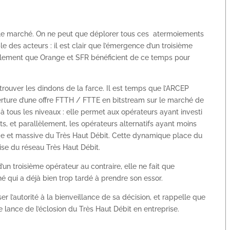
r le marché. On ne peut que déplorer tous ces atermoiements
 des acteurs : il est clair que l’émergence d’un troisième
galement que Orange et SFR bénéficient de ce temps pour
trouver les dindons de la farce. Il est temps que l’ARCEP
verture d’une offre FTTH / FTTE en bitstream sur le marché de
à tous les niveaux : elle permet aux opérateurs ayant investi
nts, et parallèlement, les opérateurs alternatifs ayant moins
pide et massive du Très Haut Débit. Cette dynamique place du
ise du réseau Très Haut Débit.
un troisième opérateur au contraire, elle ne fait que
 qui a déjà bien trop tardé à prendre son essor.
er l’autorité à la bienveillance de sa décision, et rappelle que
de lance de l’éclosion du Très Haut Débit en entreprise.