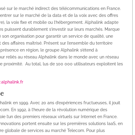
posé sur le marché indirect des télécommunications en France.
entrer sur le marché de la data et de la voix avec des offres
re), la voix fixe et mobile ou l’hébergement. Alphalink adapte
es puissent durablement s’investir sur leurs marchés. Marque
 son organisation pour garantir un service de qualité, une
des affaires maîtrisé. Présent sur l’ensemble du territoire
 présence en région, le groupe Alphalink s’étend à
e jour reliés au réseau Alphalink dans le monde avec un réseau
proximité. Au total, lus de 100 000 utilisateurs exploitent les
alphalink.fr
se
alink en 1999. Avec 20 ans d’expériences fructueuses, il jouit
com. En 1992, à l’heure de la révolution numérique des
loie l’un des premiers réseaux virtuels sur Internet en France.
nnovations portent ensuite sur les premières solutions IaaS, en
ture globale de services au marché Telecom. Pour plus