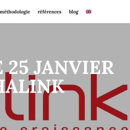
méthodologie
références
blog
25 JANVIER
PHALINK