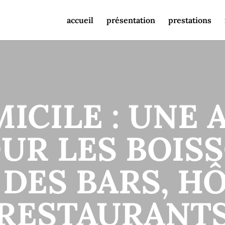
accueil
présentation
prestations
CILE : UNE 
OUR LES BOIS
DES BARS, H
RESTAURANT