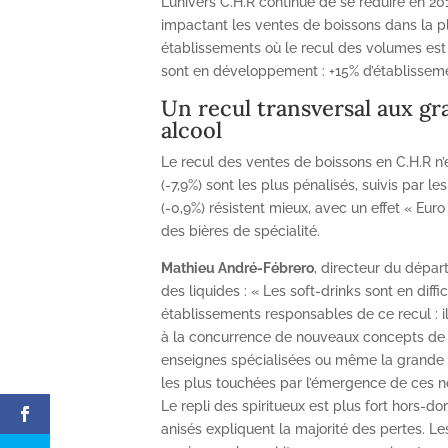
L’univers C.H.R continue de se réduire en 2
impactant les ventes de boissons dans la plu
établissements où le recul des volumes est l
sont en développement : +15% d’établissem
Un recul transversal aux gr
alcool
Le recul des ventes de boissons en C.H.R n
(-7,9%) sont les plus pénalisés, suivis par le
(-0,9%) résistent mieux, avec un effet « Euro 
des bières de spécialité.
Mathieu André-Fébrero
, directeur du dépa
des liquides : « Les soft-drinks sont en diff
établissements responsables de ce recul : il
à la concurrence de nouveaux concepts de r
enseignes spécialisées ou même la grande di
les plus touchées par l’émergence de ces no
Le repli des spiritueux est plus fort hors-do
anisés expliquent la majorité des pertes. 