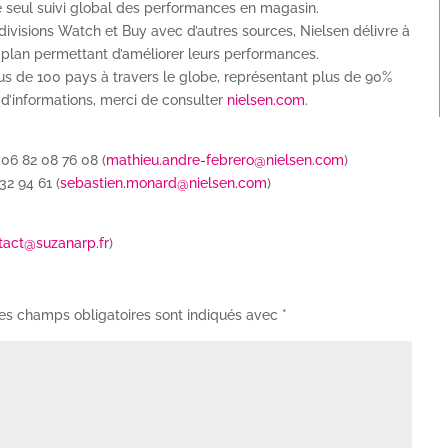
e seul suivi global des performances en magasin.
divisions Watch et Buy avec d’autres sources, Nielsen délivre à
 plan permettant d’améliorer leurs performances.
us de 100 pays à travers le globe, représentant plus de 90%
d’informations, merci de consulter
nielsen.com
.
06 82 08 76 08 (
mathieu.andre-febrero@nielsen.com
)
2 94 61 (
sebastien.monard@nielsen.com
)
tact@suzanarp.fr
)
es champs obligatoires sont indiqués avec
*