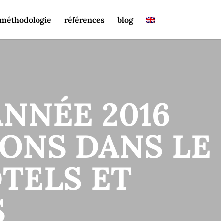
méthodologie
références
blog
ANNÉE 2016
SONS DANS LE
ÔTELS ET
S