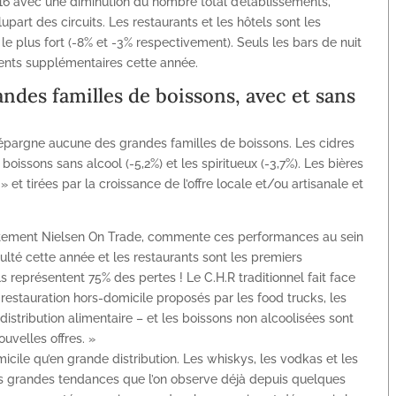
016 avec une diminution du nombre total d’établissements,
part des circuits. Les restaurants et les hôtels sont les
e plus fort (-8% et -3% respectivement). Seuls les bars de nuit
ents supplémentaires cette année.
andes familles de boissons, avec et sans
’épargne aucune des grandes familles de boissons. Les cidres
s boissons sans alcool (-5,2%) et les spiritueux (-3,7%). Les bières
» et tirées par la croissance de l’offre locale et/ou artisanale et
rtement Nielsen On Trade, commente ces performances au sein
iculté cette année et les restaurants sont les premiers
s représentent 75% des pertes ! Le C.H.R traditionnel fait face
estauration hors-domicile proposés par les food trucks, les
stribution alimentaire – et les boissons non alcoolisées sont
uvelles offres. »
micile qu’en grande distribution. Les whiskys, les vodkas et les
Les grandes tendances que l’on observe déjà depuis quelques