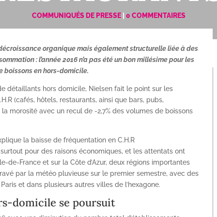
COMMUNIQUÉS DE PRESSE
|
0 COMMENTAIRES
décroissance organique mais également structurelle liée à des
mation : l’année 2016 n’a pas été un bon millésime pour les
e boissons en hors-domicile.
e détaillants hors domicile, Nielsen fait le point sur les
.R (cafés, hôtels, restaurants, ainsi que bars, pubs,
 la morosité avec un recul de -2,7% des volumes de boissons
plique la baisse de fréquentation en C.H.R
, surtout pour des raisons économiques, et les attentats ont
Ile-de-France et sur la Côte d’Azur, deux régions importantes
ravé par la météo pluvieuse sur le premier semestre, avec des
aris et dans plusieurs autres villes de l’hexagone.
rs-domicile se poursuit