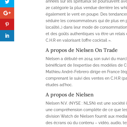
années sur les spiritueux se poursuivent a
2e catégorie la plus vendue derrière les whi
également le vent en poupe. Des tendances 
séduire les consommateurs qui de plus en pl
localité…) dans leur mode de consommation.
et des goûts authentiques va être un relais
C.H.R en valorisant l’offre cocktail ».
A propos de Nielsen On Trade
Nielsen a débuté en 2014 son suivi du march
bénéficiant de l’expertise des modèles de C
Mathieu André-Febrero dirige en France l’é
comprenant le suivi des ventes en C.H.R (pa
études ad’hoc.
A propos de Nielsen
Nielsen N.V. (NYSE : NLSN) est une société
une compréhension complète de ce que les
division Watch de Nielsen fournit aux media
des écrans où du contenu – vidéo, audio, te