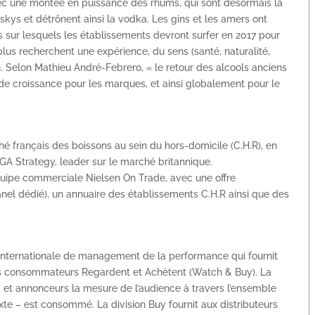
vec une montée en puissance des rhums, qui sont désormais la
skys et détrônent ainsi la vodka. Les gins et les amers ont
sur lesquels les établissements devront surfer en 2017 pour
us recherchent une expérience, du sens (santé, naturalité,
 Selon Mathieu André-Febrero, « le retour des alcools anciens
 de croissance pour les marques, et ainsi globalement pour le
é français des boissons au sein du hors-domicile (C.H.R), en
GA Strategy, leader sur le marché britannique.
quipe commerciale Nielsen On Trade, avec une offre
nel dédié), un annuaire des établissements C.H.R ainsi que des
 internationale de management de la performance qui fournit
 consommateurs Regardent et Achètent (Watch & Buy). La
 et annonceurs la mesure de l’audience à travers l’ensemble
xte – est consommé. La division Buy fournit aux distributeurs