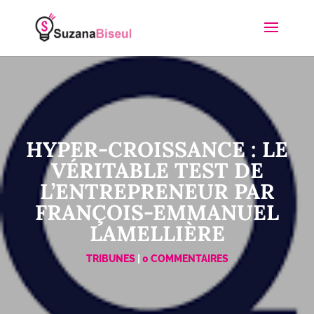
HYPER-CROISSANCE : LE
VÉRITABLE TEST DE
L’ENTREPRENEUR PAR
FRANÇOIS-EMMANUEL
LAMELLIÈRE
TRIBUNES
|
0 COMMENTAIRES