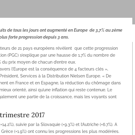
ts de tous les jours ont augmenté en Europe de 3,7% au 2ème
 plus forte progression depuis 3 ans.
uteurs de 21 pays européens révèlent que cette progression
on (PGC) s’explique par une hausse de 1,7% du nombre de
% du prix moyen de chacun d’entre eux.
avers l’Europe est la conséquence de 4 facteurs clés »,
ésident, Services à la Distribution Nielsen Europe. « De
ment en France et en Espagne, la réduction du chômage dans
x orienté, ainsi qu’une inflation qui reste contenue. Le
lement une partie de la croissance, mais les voyants sont
trimestre 2017
14.2%), suivie par la Slovaquie (+9.3%) et l’Autriche (+6.7%). A
la Grèce (+1.9%) ont connu les progressions les plus modérées.