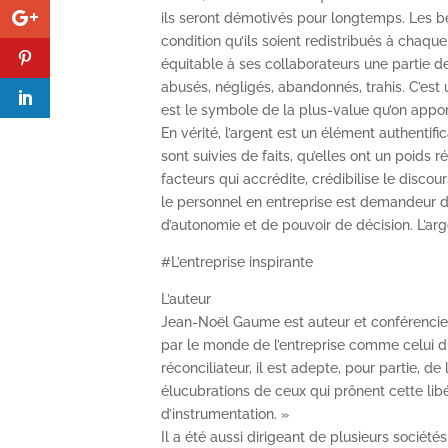
ils seront démotivés pour longtemps. Les bé
condition qu’ils soient redistribués à chaque
équitable à ses collaborateurs une partie de
abusés, négligés, abandonnés, trahis. C’est u
est le symbole de la plus-value qu’on apport
En vérité, l’argent est un élément authentifi
sont suivies de faits, qu’elles ont un poids 
facteurs qui accrédite, crédibilise le discou
le personnel en entreprise est demandeur d
d’autonomie et de pouvoir de décision. L’ar
#L’entreprise inspirante
L’auteur
Jean-Noël Gaume est auteur et conférencie
par le monde de l’entreprise comme celui 
réconciliateur, il est adepte, pour partie, de 
élucubrations de ceux qui prônent cette libé
d’instrumentation. »
Il a été aussi dirigeant de plusieurs sociétés