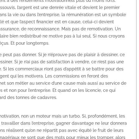
ent a des rendements motivationnels plus ou moins forts.
souvis, l’argent est une denrée vitale et devient le premier
ans la vie ou dans l’entreprise, la rémunération est un symbole
é et que l’aspect financier est en cause, celui-ci devient
ssurance, de reconnaissance. Mais pas de remotivation. Un
aire bien redistribué ne motive pas à lui seul. Si nous croyons
déçus. Et pour longtemps.
e peut pas donner. Si je n’éprouve pas de plaisir à dessiner, ce
siner. Si je n’ai pas de satisfaction à vendre, ce n’est pas une
 Si les commerciaux n’ont pas d’appétit à se battre pour des
’argent qui les motivera. Les commissions en feront des
met son métier au service d’une cause mais aussi au service de
et non pour l’entreprise. Et quand on les licencie, ce qui
card des tonnes de cadavres.
 motivation, non un moteur mais un turbo. Si, profondément, les
travailler dans l’entreprise, gagner davantage ne leur donnera
s réalisent qu’on ne répartit pas avec équité le fruit de leurs
managériaux ne sont que des mots pour mieux les tromper, alors