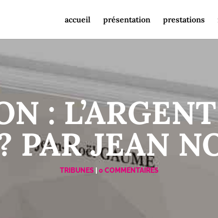
accueil
présentation
prestations
N : L’ARGENT 
? PAR JEAN N
TRIBUNES
|
0 COMMENTAIRES