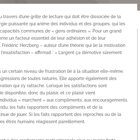
au travers d’une grille de lecture qui doit être dissociée de la
rgie puissante qui anime des individus et des groupes, qui les
s capacités communes de « gens ordinaires ». Pour un grand
me un facteur essentiel de leur adhésion et de leur
, Frédéric Herzberg – auteur d’une théorie qui lie la motivation
t l’insatisfaction – affirmait : « L’argent ça démotive sûrement
 un certain niveau de frustration lié à la situation elle-même.
es agressions de toutes natures. Elle apporte également des
dération qui s’y rattache. Lorsque les satisfactions sont
ie disponible, donc du plaisir, et ce plaisir vient
es individus « marchent » aux compliments, aux encouragements.
dividu, les faits rapportent des compliments et de la
tinue de jouer. Si les faits rapportent des reproches ou de la
s les êtres humains réagissent pareillement.