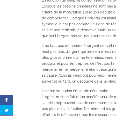
En fonction du seuil de consommation, l’arg
Lorsque les besoins primaires ne sont pas as
critère de la motivation. Lorsqu’on débute d
de compétence. Lorsque l’individu est install
symbolique car pris comme un signe de réa
salaire mal redistribué démotive mais un sal
que seul l’argent motive, nous serons vite 
Il ne faut pas demander à l’argent ce qu’il n
n’est pas plus d’argent qui me fera mieux des
plus grosse prime qui me fera mieux vendre.
produits et pour l’entreprise, ce n’est pas l
mercenaires, le mercenaire étant celui qui 
sa cause. Alors ils vendront pour eux-mêmes 
arrive tôt ou tard, on découvre dans le pla
Une redistribution équitable nécessaire
L’argent n’est en fait qu’un accélérateur de
salariés n’éprouvent pas de contentement à 
pas plus de satisfaction. De même, si les gen
efforts, s’ils découvrent que les discours 