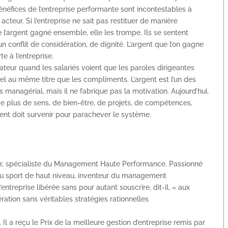
néfices de l’entreprise performante sont incontestables à
 acteur. Si l’entreprise ne sait pas restituer de manière
 l’argent gagné ensemble, elle les trompe. Ils se sentent
n conflit de considération, de dignité. L’argent que l’on gagne
e à l’entreprise.
cateur quand les salariés voient que les paroles dirigeantes
réel au même titre que les compliments. L’argent est l’un des
rs managérial, mais il ne fabrique pas la motivation. Aujourd’hui,
e plus de sens, de bien-être, de projets, de compétences,
gent doit survenir pour parachever le système.
r, spécialiste du Management Haute Performance. Passionné
du sport de haut niveau, inventeur du management
l’entreprise libérée sans pour autant souscrire, dit-il, « aux
ration sans véritables stratégies rationnelles
. Il a reçu le Prix de la meilleure gestion d’entreprise remis par