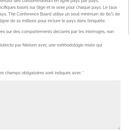
résentatif des consommateurs en ligne pays par pays,
écifiques basés sur l’âge et le sexe pour chaque pays. Le taux
 pays, The Conference Board utilise un seuil minimum de 60% de
ligne de 10 millions pour inclure le pays dans l’enquête.
ées sur des comportements déclarés par les interrogés, non
istincte par Nielsen avec une méthodologie mixte qui
es champs obligatoires sont indiqués avec
*