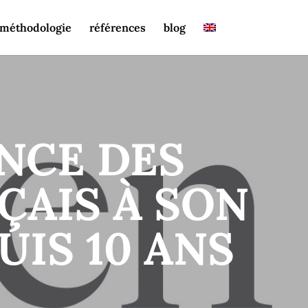
méthodologie
références
blog
ANCE DES
AIS À SON
UIS 10 ANS