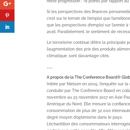
nette progression : +8 points par rapport au 
Si les perspectives des finances personnel
c’est sur le terrain de l’emploi que l’améliora
que les perspectives d’emploi sur l’année à
2016. Parallèlement, le sentiment de récess
Le terrorisme continue d’être la principale 
l’augmentation des prix des produits aliment
climatique, sont davantage cités.
___
A propos de la The Conference Board® Glo
Initiée par Nielsen en 2005, l’enquête sur
conduite par The Conference Board en coll
novembre au 23 novembre 2017 en Asie Pacif
Amérique du Nord. Elle mesure la confiance
consommation de plus de 32 000 internautes
degré moyen d’optimisme dans le pays.
L’échantillon des consommateurs interrogés