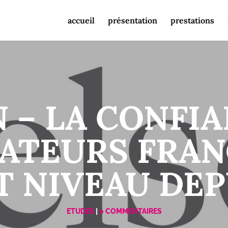
accueil
présentation
prestations
 – LA CONFI
TEURS FRANÇ
 NIVEAU DEP
ETUDES
|
0 COMMENTAIRES