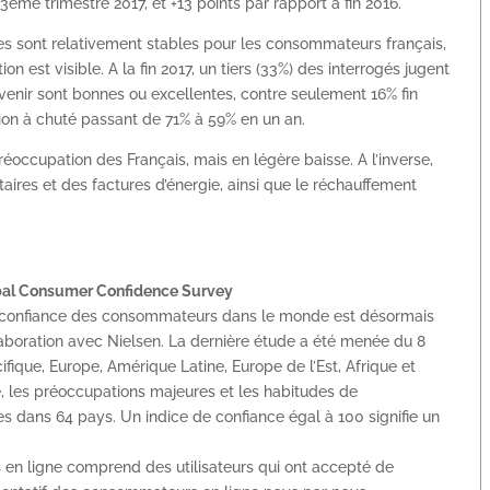
3ème trimestre 2017, et +13 points par rapport à fin 2016.
les sont relativement stables pour les consommateurs français,
tion est visible. A la fin 2017, un tiers (33%) des interrogés jugent
 venir sont bonnes ou excellentes, contre seulement 16% fin
ion à chuté passant de 71% à 59% en un an.
préoccupation des Français, mais en légère baisse. A l’inverse,
aires et des factures d’énergie, ainsi que le réchauffement
bal Consumer Confidence Survey
 la confiance des consommateurs dans le monde est désormais
aboration avec Nielsen. La dernière étude a été menée du 8
ique, Europe, Amérique Latine, Europe de l’Est, Afrique et
, les préoccupations majeures et les habitudes de
 dans 64 pays. Un indice de confiance égal à 100 signifie un
 en ligne comprend des utilisateurs qui ont accepté de