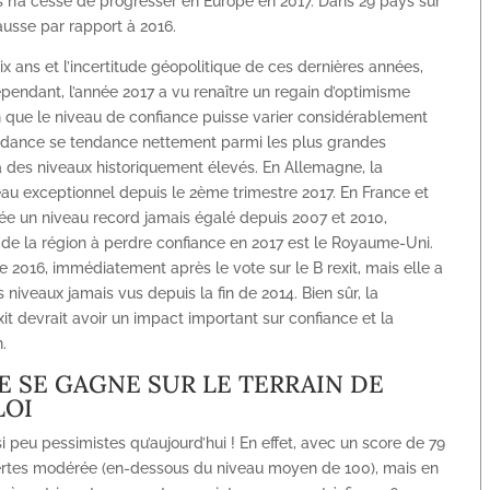
 n’a cessé de progresser en Europe en 2017. Dans 29 pays sur
ausse par rapport à 2016.
 dix ans et l’incertitude géopolitique de ces dernières années,
pendant, l’année 2017 a vu renaître un regain d’optimisme
 que le niveau de confiance puisse varier considérablement
endance se tendance nettement parmi les plus grandes
à des niveaux historiquement élevés. En Allemagne, la
au exceptionnel depuis le 2ème trimestre 2017. En France et
’année un niveau record jamais égalé depuis 2007 et 2010,
de la région à perdre confiance en 2017 est le Royaume-Uni.
e 2016, immédiatement après le vote sur le B rexit, mais elle a
niveaux jamais vus depuis la fin de 2014. Bien sûr, la
xit devrait avoir un impact important sur confiance et la
.
E SE GAGNE SUR LE TERRAIN DE
LOI
si peu pessimistes qu’aujourd’hui ! En effet, avec un score de 79
e certes modérée (en-dessous du niveau moyen de 100), mais en