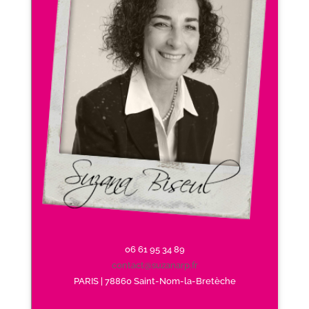
06 61 95 34 89
contact@suzanarp.fr
PARIS | 78860 Saint-Nom-la-Bretèche