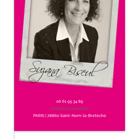
06 61 95 34 89
contact@suzanarp.fr
PARIS | 78860 Saint-Nom-la-Bretèche